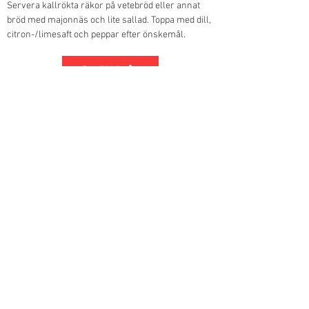
Servera kallrökta räkor på vetebröd eller annat 
bröd med majonnäs och lite sallad. Toppa med dill, 
citron-/limesaft och peppar efter önskemål. 
Beställ här
Previous
Next
Matrök, Sverige
e-post;
post@matrok.se
​Owner: Matrøyk AS, Norge. Org.nr. NO
986507175
Telefon:
+47 4691 4691
Hobbyrökeriet Normanns och rökgeneratorns