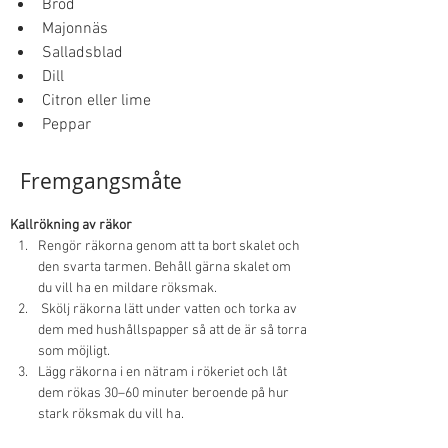
Bröd 
Majonnäs 
Salladsblad 
Dill
Citron eller lime 
Peppar
Fremgangsmåte
Kallrökning av räkor 
Rengör räkorna genom att ta bort skalet och 
den svarta tarmen. Behåll gärna skalet om 
du vill ha en mildare röksmak. 
 Skölj räkorna lätt under vatten och torka av 
dem med hushållspapper så att de är så torra 
som möjligt. 
Lägg räkorna i en nätram i rökeriet och låt 
dem rökas 30–60 minuter beroende på hur 
stark röksmak du vill ha. 