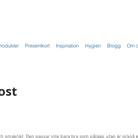
rodukter
Presentkort
Inspiration
Hygien
Blogg
Om o
ost
ch smakrikt. Den passar inte bara bra som pålägg, utan är också et