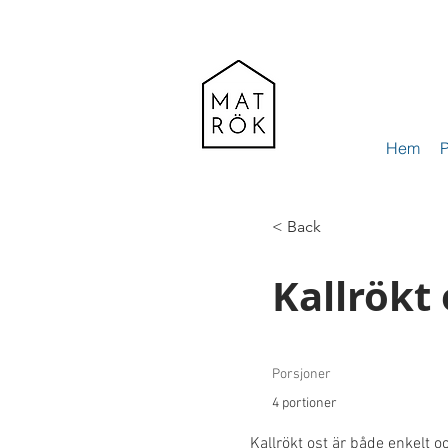
Hem
P
< Back
Kallrökt 
Porsjoner
4 portioner
Kallrökt ost är både enkelt o