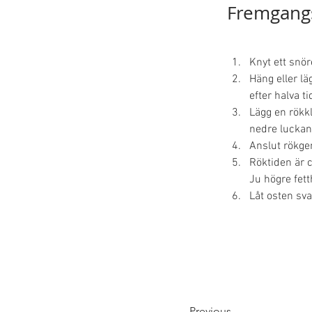
Fremgang
Knyt ett snör
Häng eller l
efter halva t
Lägg en rökk
nedre luckan
Anslut rökge
Röktiden är 
Ju högre fett
Låt osten sva
Previous