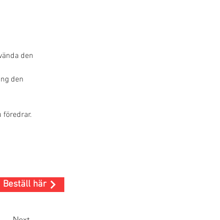
 vända den 
äng den 
föredrar. 
Beställ här
Next