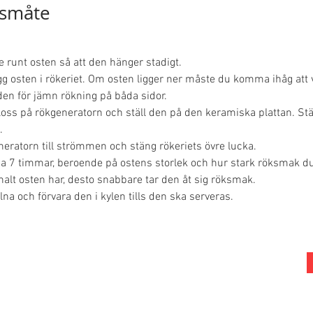
småte
e runt osten så att den hänger stadigt.
ägg osten i rökeriet. Om osten ligger ner måste du komma ihåg att
iden för jämn rökning på båda sidor.
loss på rökgeneratorn och ställ den på den keramiska plattan. St
.
neratorn till strömmen och stäng rökeriets övre lucka.
ca 7 timmar, beroende på ostens storlek och hur stark röksmak du 
halt osten har, desto snabbare tar den åt sig röksmak.
lna och förvara den i kylen tills den ska serveras.