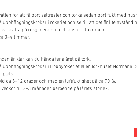
 vatten för att få bort saltrester och torka sedan bort fukt med hus
 upphängningskrokar i rökeriet och se till att det är lite avstånd
loss av trä på rökgeneratorn och anslut strömmen.
 ca 3–4 timmar.
ngen är klar kan du hänga fenalåret på tork.
å upphängningskrokar i Hobbyrökeriet eller Torkhuset Normann. St
g plats.
vid ca 8–12 grader och med en luftfuktighet på ca 70 %.
4 veckor till 2–3 månader, beroende på lårets storlek.