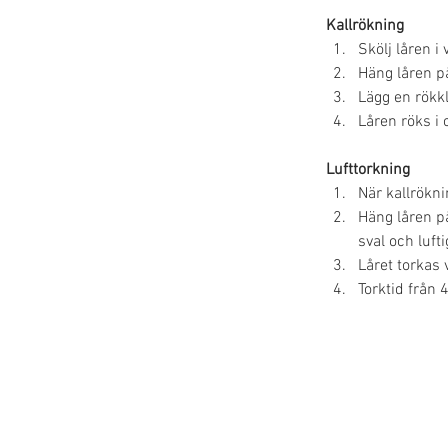
Kallrökning 
Skölj låren i
Häng låren på
Lägg en rökk
Låren röks i
Lufttorkning 
När kallrökni
Häng låren p
sval och lufti
Låret torkas 
Torktid från 