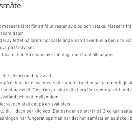
småte
 massera låret för att få ut rester av blod och vätska. Massera fr
ockare delar.
del av fettet på lårets tjockaste ände, samt eventuella ben och köt
övs på lårstycket.
lt blod och torka sedan av ordentligt med hushållspapper.
v ett saltkärl med havssalt.
anpå och täck det väl med salt runtom. Gnid in saltet ordentligt i k
et med havssalt. Obs: Om du ska salta flera lår i samma kärl är det 
avstånd och salt mellan dem.
et väl och ställ det på en sval plats.
,6 till 1 dygn per kilo kött. Det betyder att ett lår på 3 kg kan saltas
altningen har fungerat optimalt när det har samlats en saltlake i b