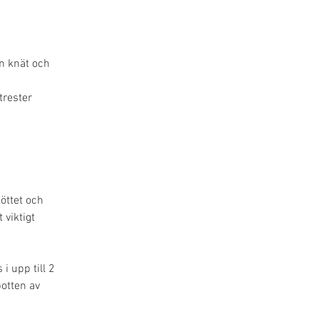
ån knät och 
trester 
öttet och 
viktigt 
 i upp till 2 
otten av 