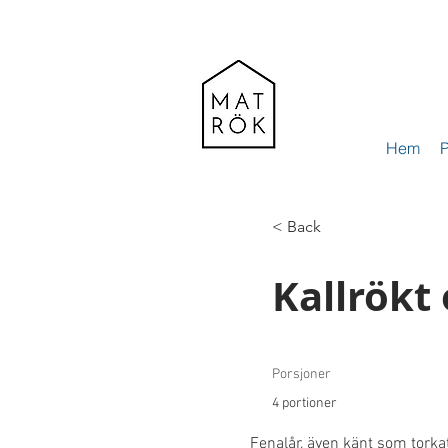
Hem
P
< Back
Kallrökt 
Porsjoner
4 portioner
Fenalår, även känt som torkat