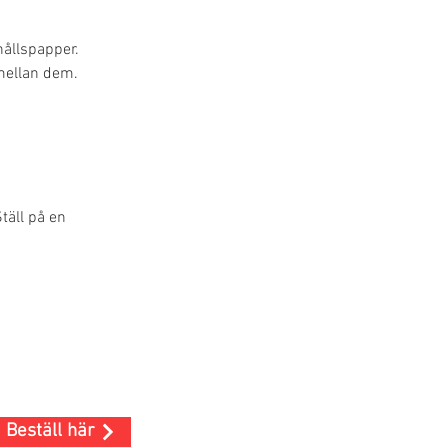
hållspapper.
 mellan dem.
äll på en 
Beställ här