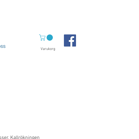
ss
Varukorg
sser. Kallrökningen 