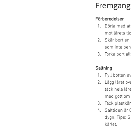
Fremgang
Förberedelser 
Börja med att
mot lårets tj
Skär bort en 
som inte beh
Torka bort al
Saltning 
Fyll botten a
Lägg låret ov
täck hela lår
med gott om 
Täck plastkärl
Salttiden är 0
dygn. Tips: S
kärlet.