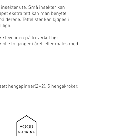
e insekter ute. Små insekter kan
et ekstra tett kan man benytte
å dørene. Tettelister kan kjøpes i
.lign.
e levetiden på treverket bør
 olje to ganger i året, eller males med
sett hengepinner(2+2), 5 hengekroker,