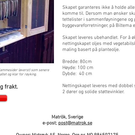
Skapet garanteres ikke å holde all
komme til. Dersom man ønsker skap
tettelister i sammenføyningene og p
byggevareforretninger, på Biltema el
Skapet leveres ubehandlet. For å øk
nettingskapet oljes med vegetabilsk
maling basert på planteolje.
Bredde: 80cm
Høyde: 100 cm
av lammesider (øverst) som senere
Dybde: 40 cm
ltet og klar for røyking.
Nettingskapet leveres med dobbel 
g frakt.
2 dører og solide støttevinkler.
Matrök, Sverige
e-post;
post@matrok.se