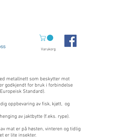
ss
Varukorg
med metallnett som beskytter mot
er godkjendt for bruk i forbindelse
(Europeisk Standard).
dig oppbevaring av fisk, kjøtt, og
 henging av jaktbytte (f.eks. rype).
av mat er på høsten, vinteren og tidlig
 er lite insekter.